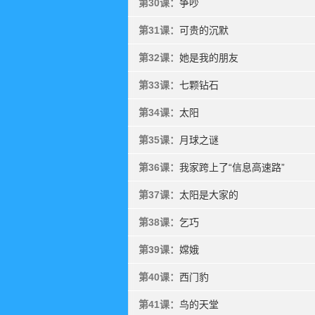
第30课：
争吵
第31课：
可贵的沉默
第32课：
她是我的朋友
第33课：
七颗钻石
第34课：
太阳
第35课：
月球之谜
第36课：
我家跨上了“信息高速路”
第37课：
太阳是大家的
第38课：
乞巧
第39课：
嫦娥
第40课：
西门豹
第41课：
鸟的天堂