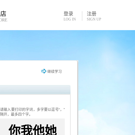
书店
登录
注册
LOG IN
SIGN UP
ORE
继续学习
请输入要打印的字词，多字要以逗号“，”
隔开，最多四个字。