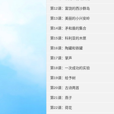
第12课：
富饶的西沙群岛
第13课：
美丽的小兴安岭
第14课：
矛和盾的集合
第15课：
科利亚的木匣
第16课：
陶罐和铁罐
第17课：
掌声
第18课：
一次成功的实验
第19课：
给予树
第20课：
古诗两首
第21课：
燕子
第22课：
荷花