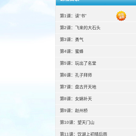
第1课：
读“书”
第2课：
飞来的大石头
第3课：
勇气
第4课：
蜜蜂
第5课：
玩出了名堂
第6课：
孔子拜师
第7课：
盘古开天地
第8课：
女娲补天
第9课：
赵州桥
第10课：
望天门山
第11课：
饮湖上初晴后雨