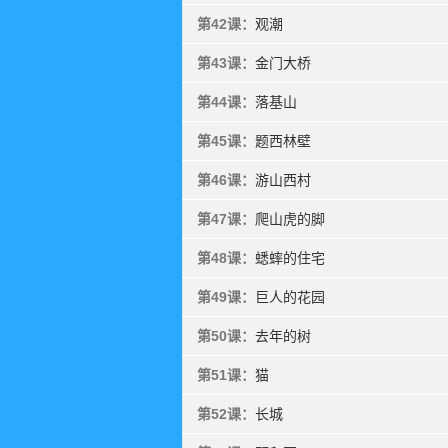
第42课：
观潮
第43课：
金门大桥
第44课：
落基山
第45课：
题西林壁
第46课：
游山西村
第47课：
爬山虎的脚
第48课：
蟋蟀的住宅
第49课：
巨人的花园
第50课：
去年的树
第51课：
猫
第52课：
长城