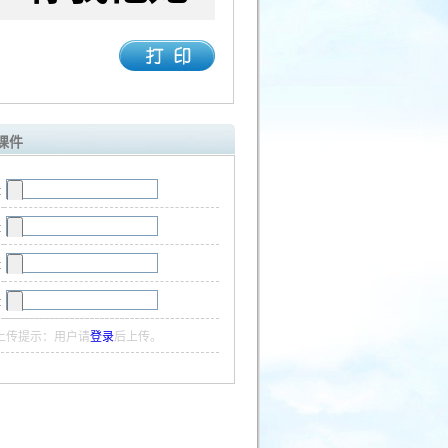
课件
:
:
:
:
上传提示：用户请
登录
后上传。