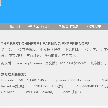
>千校计划
>聘请区域老师
>学校合作发展
>汉办赠书
THE BEST CHINESE LEARNING EXPERIENCES
学中文
、
中文在线课程
、
中文教学服务
、
中文教材
、
中文识字
、
识字
音
、
中文词典
、
古诗精选
、
睡前故事
、
中华文化
。
英文版：
Learning Chinese
泰文版：
การเรียนรู้ภาษาจีน
儿童版：
热烈欢迎新朋友：
limseebeng(PULAU PINANG)
ypwong2000(Selangor)
Nai
VivianPei(北京)
13034509316(淄博)
84884448488848
Chi Minh)
WEI_WU(Jakarta)
dawu(海口)