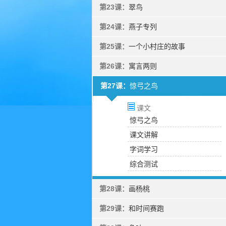
第23课：
翠鸟
第24课：
燕子专列
第25课：
一个小村庄的故事
第26课：
寓言两则
第27课：
惊弓之鸟
课文
惊弓之鸟
课文讲解
字词学习
综合测试
第28课：
画杨桃
第29课：
和时间赛跑