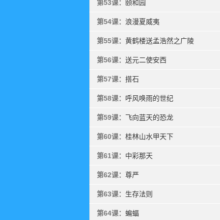
第53课：
颐和园
第54课：
浪漫夏威夷
第55课：
黄鹤楼送孟浩然之广陵
第56课：
送元二使安西
第57课：
搭石
第58课：
呼风唤雨的世纪
第59课：
飞向蓝天的恐龙
第60课：
桂林山水甲天下
第61课：
中彩那天
第62课：
尊严
第63课：
生存法则
第64课：
蝙蝠