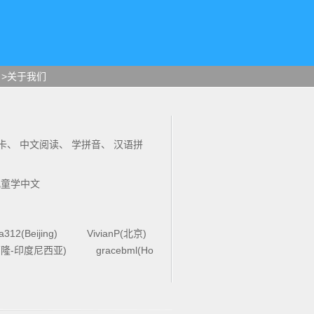
>关于我们
卡
、
中文阅读
、
学拼音
、
汉语拼
儿童学中文
la312(Beijing)
VivianP(北京)
4(万隆-印度尼西亚)
gracebml(Ho