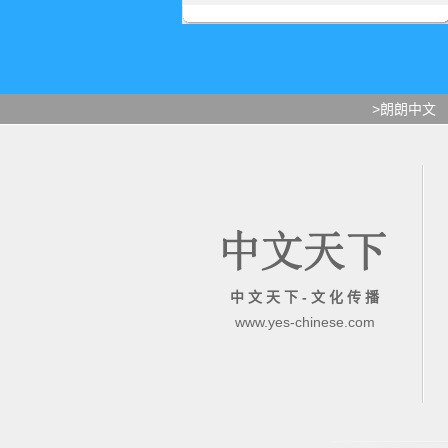
>朗朗中文
中 文 天 下 - 文 化 传 播
www.yes-chinese.com