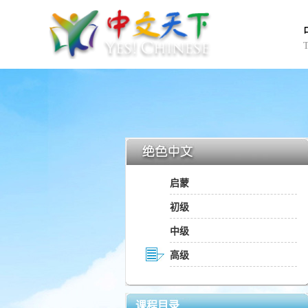
启蒙
初级
中级
高级
课程目录