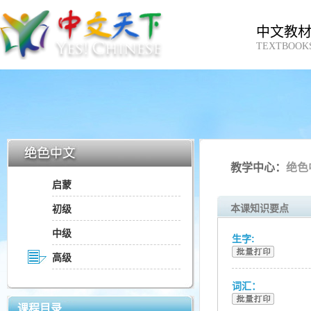
中文教
TEXTBOOK
教学中心：
绝色
启蒙
本课知识要点
初级
中级
生字:
高级
词汇：
课程目录