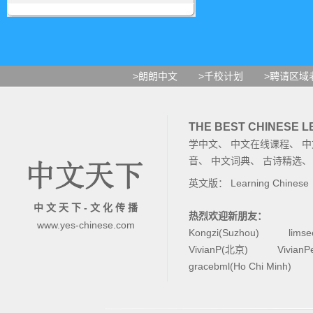
>朗朗中文
>千校计划
>聘请区域
THE BEST CHINESE 
学中文
、
中文在线课程
、
中
音
、
中文词典
、
古诗精选
英文版：
Learning Chinese
中 文 天 下 - 文 化 传 播
热烈欢迎新朋友：
www.yes-chinese.com
Kongzi(Suzhou)
lims
VivianP(北京)
Vivian
gracebml(Ho Chi Minh)