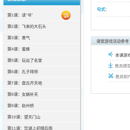
句式：
第1课：
读“书”
第2课：
飞来的大石头
第3课：
勇气
课堂游戏活动参考
第4课：
蜜蜂
本课游
第5课：
玩出了名堂
教具模型
第6课：
孔子拜师
教具制
第7课：
盘古开天地
第8课：
女娲补天
第9课：
赵州桥
第10课：
望天门山
第11课：
饮湖上初晴后雨