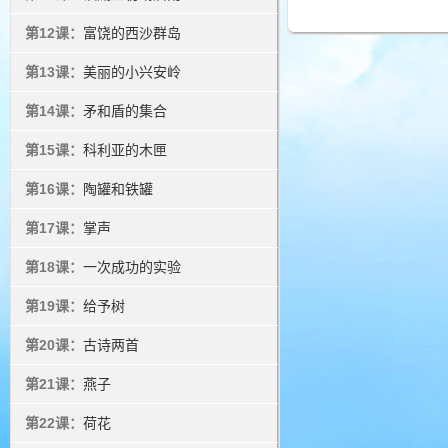
第12课：
富饶的西沙群岛
第13课：
美丽的小兴安岭
第14课：
矛和盾的集合
第15课：
科利亚的木匣
第16课：
陶罐和铁罐
第17课：
掌声
第18课：
一次成功的实验
第19课：
给予树
第20课：
古诗两首
第21课：
燕子
第22课：
荷花