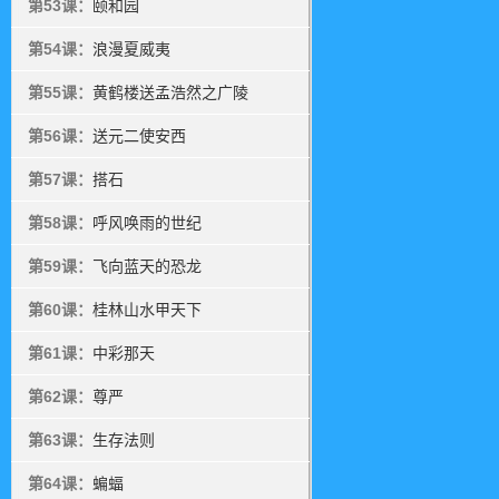
第53课：
颐和园
第54课：
浪漫夏威夷
第55课：
黄鹤楼送孟浩然之广陵
第56课：
送元二使安西
第57课：
搭石
第58课：
呼风唤雨的世纪
第59课：
飞向蓝天的恐龙
第60课：
桂林山水甲天下
第61课：
中彩那天
第62课：
尊严
第63课：
生存法则
第64课：
蝙蝠