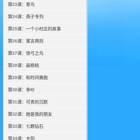
第23课：
翠鸟
第24课：
燕子专列
第25课：
一个小村庄的故事
第26课：
寓言两则
第27课：
惊弓之鸟
第28课：
画杨桃
第29课：
和时间赛跑
第30课：
争吵
第31课：
可贵的沉默
第32课：
她是我的朋友
第33课：
七颗钻石
第34课：
太阳