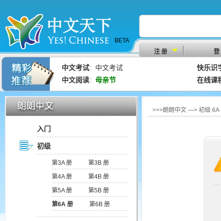
BETA
注 册
登
中文考试
中文考试
快乐识
：
中文阅读
母亲节
在线课
：
>>>朗朗中文 —> 初级 
入门
初级
第3A 册
第3B 册
第4A 册
第4B 册
第5A 册
第5B 册
第6A 册
第6B 册