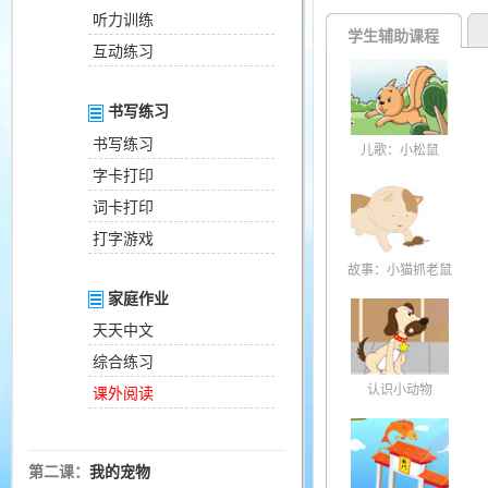
听力训练
学生辅助课程
互动练习
书写练习
书写练习
儿歌：小松鼠
字卡打印
词卡打印
打字游戏
故事：小猫抓老鼠
家庭作业
天天中文
综合练习
认识小动物
课外阅读
第二课：
我的宠物