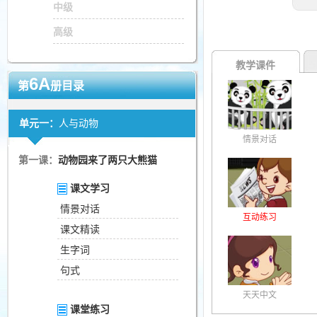
中级
高级
教学课件
6A
第
册目录
单元一：
人与动物
情景对话
第一课：
动物园来了两只大熊猫
课文学习
情景对话
互动练习
课文精读
生字词
句式
天天中文
课堂练习