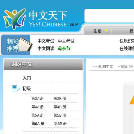
BETA
注 册
登
中文考试
中文考试
快乐识
：
中文阅读
母亲节
在线课
：
>>>朗朗中文 —> 初级 
入门
初级
第3A 册
第3B 册
第4A 册
第4B 册
第5A 册
第5B 册
第6A 册
第6B 册