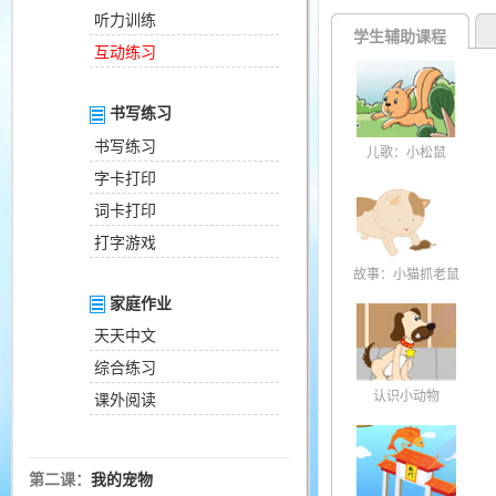
听力训练
学生辅助课程
互动练习
书写练习
书写练习
儿歌：小松鼠
字卡打印
词卡打印
打字游戏
故事：小猫抓老鼠
家庭作业
天天中文
综合练习
认识小动物
课外阅读
第二课：
我的宠物