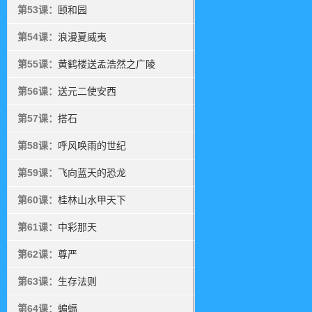
第53课：
颐和园
第54课：
浪漫夏威夷
第55课：
黄鹤楼送孟浩然之广陵
第56课：
送元二使安西
第57课：
搭石
第58课：
呼风唤雨的世纪
第59课：
飞向蓝天的恐龙
第60课：
桂林山水甲天下
第61课：
中彩那天
第62课：
尊严
第63课：
生存法则
第64课：
蝙蝠