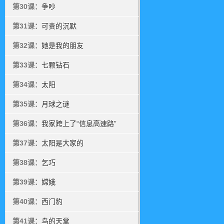
第30课：
争吵
第31课：
可贵的沉默
第32课：
她是我的朋友
第33课：
七颗钻石
第34课：
太阳
第35课：
月球之谜
第36课：
我家跨上了“信息高速路”
第37课：
太阳是大家的
第38课：
乞巧
第39课：
嫦娥
第40课：
西门豹
第41课：
鸟的天堂