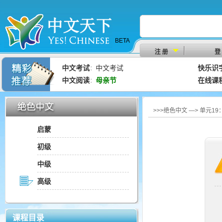
BETA
注 册
登
中文考试
中文考试
快乐识
：
中文阅读
母亲节
在线课
：
>>>绝色中文 —> 单元1
启蒙
初级
中级
高级
课程目录