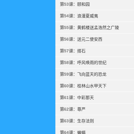
第53课：
颐和园
第54课：
浪漫夏威夷
第55课：
黄鹤楼送孟浩然之广陵
第56课：
送元二使安西
第57课：
搭石
第58课：
呼风唤雨的世纪
第59课：
飞向蓝天的恐龙
第60课：
桂林山水甲天下
第61课：
中彩那天
第62课：
尊严
第63课：
生存法则
第64课：
蝙蝠