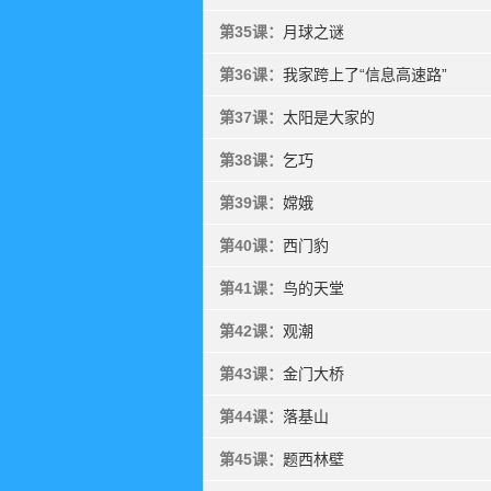
第35课：
月球之谜
第36课：
我家跨上了“信息高速路”
第37课：
太阳是大家的
第38课：
乞巧
第39课：
嫦娥
第40课：
西门豹
第41课：
鸟的天堂
第42课：
观潮
第43课：
金门大桥
第44课：
落基山
第45课：
题西林壁