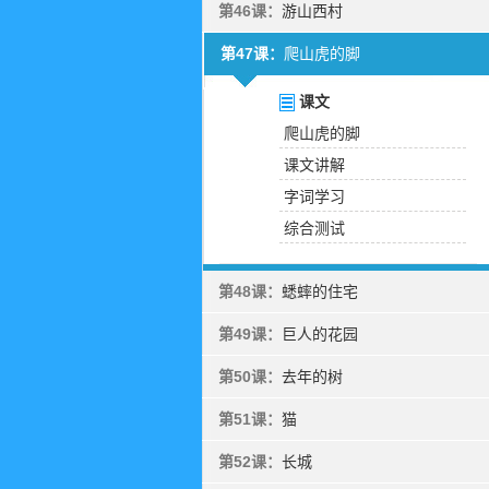
第46课：
游山西村
第47课：
爬山虎的脚
课文
爬山虎的脚
课文讲解
字词学习
综合测试
第48课：
蟋蟀的住宅
第49课：
巨人的花园
第50课：
去年的树
第51课：
猫
第52课：
长城