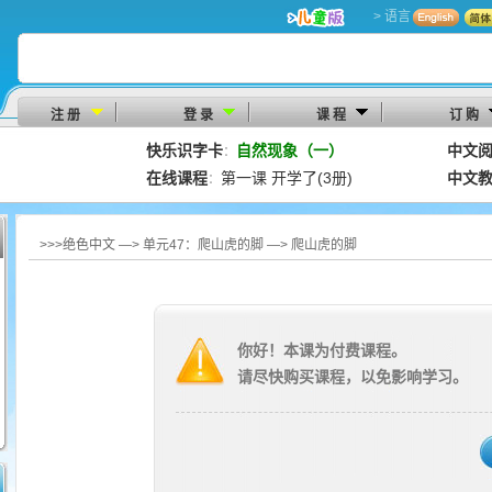
> 语言
注 册
登 录
课 程
订 购
快乐识字卡
自然现象（一）
中文
：
在线课程
第一课 开学了(3册)
中文
：
>>>绝色中文 —> 单元47：爬山虎的脚 —> 爬山虎的脚
你好！本课为付费课程。
请尽快购买课程，以免影响学习。