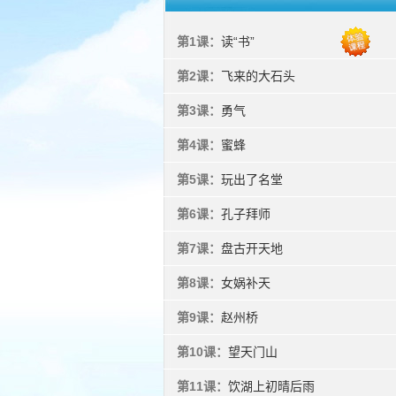
第1课：
读“书”
第2课：
飞来的大石头
第3课：
勇气
第4课：
蜜蜂
第5课：
玩出了名堂
第6课：
孔子拜师
第7课：
盘古开天地
第8课：
女娲补天
第9课：
赵州桥
第10课：
望天门山
第11课：
饮湖上初晴后雨