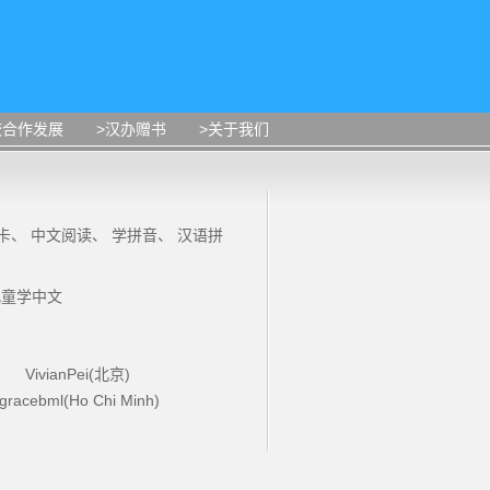
校合作发展
>汉办赠书
>关于我们
卡
、
中文阅读
、
学拼音
、
汉语拼
儿童学中文
VivianPei(北京)
gracebml(Ho Chi Minh)