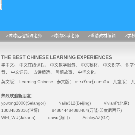
>诚聘远程授课老师
>聘请区域老师
>邀请教材编辑
>学
THE BEST CHINESE LEARNING EXPERIENCES
学中文
、
中文在线课程
、
中文教学服务
、
中文教材
、
中文识字
、
识字
音
、
中文词典
、
古诗精选
、
睡前故事
、
中华文化
。
英文版：
Learning Chinese
泰文版：
การเรียนรู้ภาษาจีน
儿童版：
热烈欢迎新朋友：
ypwong2000(Selangor)
Naila312(Beijing)
VivianP(北京)
13034509316(淄博)
848844484888484(万隆-印度尼西亚)
WEI_WU(Jakarta)
dawu(海口)
AshleyAZ(GZ)