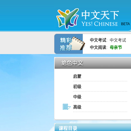
BETA
中文考试
中文考试
：
中文阅读
母亲节
：
启蒙
初级
中级
高级
课程目录