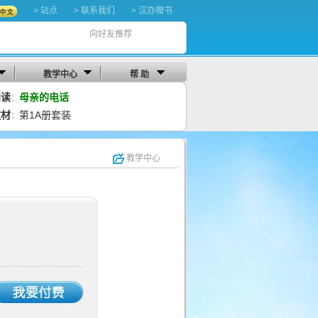
> 站点
> 联系我们
> 汉办赠书
向好友推荐
教学中心
帮 助
阅读
母亲的电话
：
教材
第1A册套装
：
教学中心