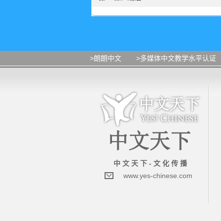
>朗朗中文
>多媒体中文教学水平认证
中 文 天 下 - 文 化 传 播
www.yes-chinese.com