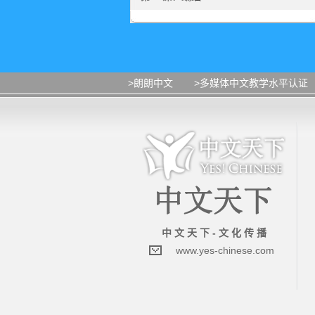
>朗朗中文
>多媒体中文教学水平认证
中 文 天 下 - 文 化 传 播
www.yes-chinese.com