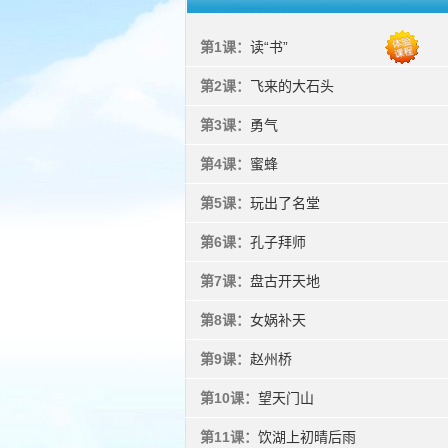
第1课：
读“书”
第2课：
飞来的大石头
第3课：
勇气
第4课：
蜜蜂
第5课：
玩出了名堂
第6课：
孔子拜师
第7课：
盘古开天地
第8课：
女娲补天
第9课：
赵州桥
第10课：
望天门山
第11课：
饮湖上初晴后雨