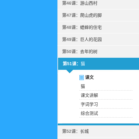
第46课：
游山西村
第47课：
爬山虎的脚
第48课：
蟋蟀的住宅
第49课：
巨人的花园
第50课：
去年的树
第51课：
猫
课文
猫
课文讲解
字词学习
综合测试
第52课：
长城