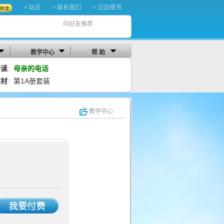
> 站点
> 联系我们
> 汉办赠书
向好友推荐
教学中心
帮 助
阅读
母亲的电话
：
教材
第1A册套装
：
教学中心