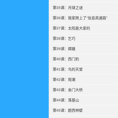
第35课：
月球之谜
第36课：
我家跨上了“信息高速路”
第37课：
太阳是大家的
第38课：
乞巧
第39课：
嫦娥
第40课：
西门豹
第41课：
鸟的天堂
第42课：
观潮
第43课：
金门大桥
第44课：
落基山
第45课：
题西林壁