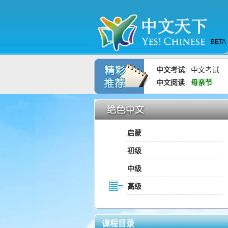
BETA
中文考试
中文考试
：
中文阅读
母亲节
：
启蒙
初级
中级
高级
课程目录