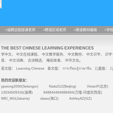
>诚聘远程授课老师
>聘请区域老师
>邀请教材编辑
>学
THE BEST CHINESE LEARNING EXPERIENCES
学中文
、
中文在线课程
、
中文教学服务
、
中文教材
、
中文识字
、
识字
音
、
中文词典
、
古诗精选
、
睡前故事
、
中华文化
。
英文版：
Learning Chinese
泰文版：
การเรียนรู้ภาษาจีน
儿童版：
热烈欢迎新朋友：
ypwong2000(Selangor)
Naila312(Beijing)
VivianP(北京)
13034509316(淄博)
848844484888484(万隆-印度尼西亚)
WEI_WU(Jakarta)
dawu(海口)
AshleyAZ(GZ)