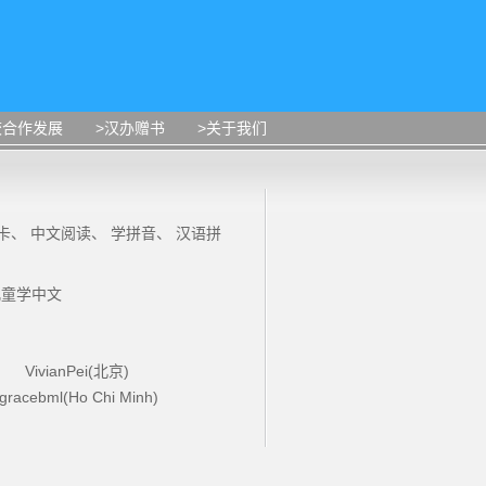
校合作发展
>汉办赠书
>关于我们
卡
、
中文阅读
、
学拼音
、
汉语拼
儿童学中文
VivianPei(北京)
gracebml(Ho Chi Minh)