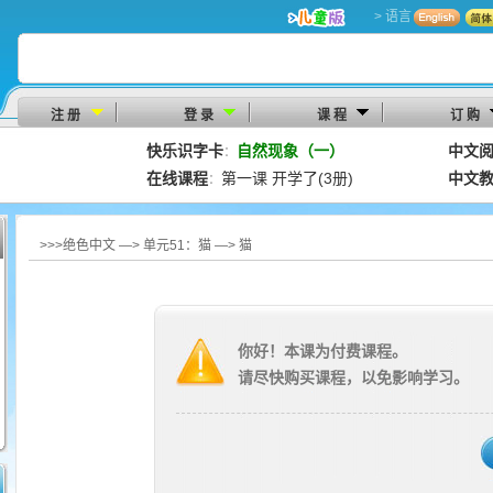
> 语言
注 册
登 录
课 程
订 购
快乐识字卡
自然现象（一）
中文
：
在线课程
第一课 开学了(3册)
中文
：
>>>绝色中文 —> 单元51：猫 —> 猫
你好！本课为付费课程。
请尽快购买课程，以免影响学习。