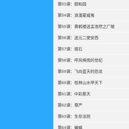
第53课：
颐和园
第54课：
浪漫夏威夷
第55课：
黄鹤楼送孟浩然之广陵
第56课：
送元二使安西
第57课：
搭石
第58课：
呼风唤雨的世纪
第59课：
飞向蓝天的恐龙
第60课：
桂林山水甲天下
第61课：
中彩那天
第62课：
尊严
第63课：
生存法则
第64课：
蝙蝠