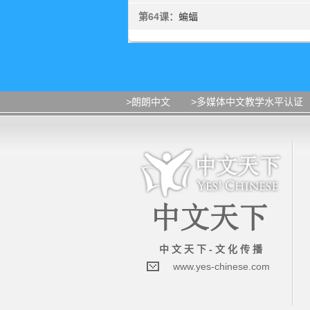
第64课：
蝙蝠
>朗朗中文
>多媒体中文教学水平认证
中 文 天 下 - 文 化 传 播
www.yes-chinese.com