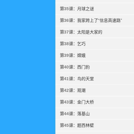
第35课：
月球之谜
第36课：
我家跨上了“信息高速路”
第37课：
太阳是大家的
第38课：
乞巧
第39课：
嫦娥
第40课：
西门豹
第41课：
鸟的天堂
第42课：
观潮
第43课：
金门大桥
第44课：
落基山
第45课：
题西林壁