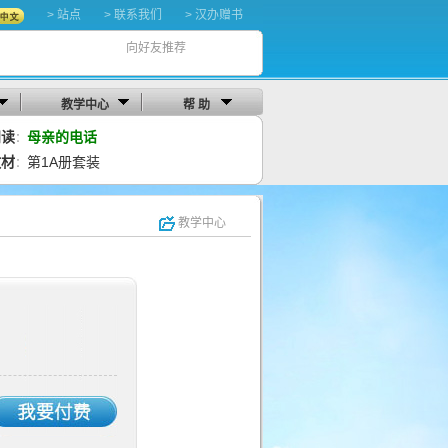
> 站点
> 联系我们
> 汉办赠书
向好友推荐
教学中心
帮 助
阅读
母亲的电话
：
教材
第1A册套装
：
教学中心