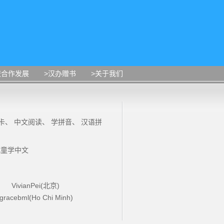
校合作发展
>汉办赠书
>关于我们
卡
、
中文阅读
、
学拼音
、
汉语拼
儿童学中文
VivianPei(北京)
gracebml(Ho Chi Minh)