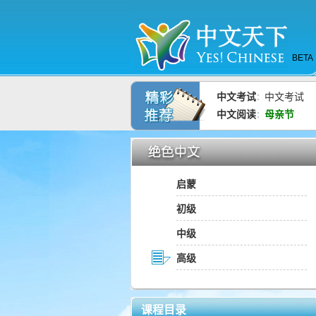
BETA
中文考试
中文考试
：
中文阅读
母亲节
：
启蒙
初级
中级
高级
课程目录