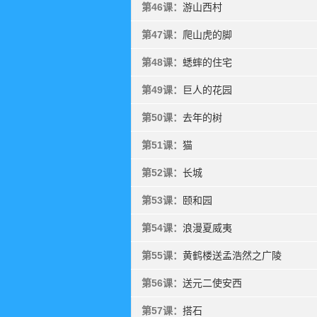
第46课：
游山西村
第47课：
爬山虎的脚
第48课：
蟋蟀的住宅
第49课：
巨人的花园
第50课：
去年的树
第51课：
猫
第52课：
长城
第53课：
颐和园
第54课：
浪漫夏威夷
第55课：
黄鹤楼送孟浩然之广陵
第56课：
送元二使安西
第57课：
搭石