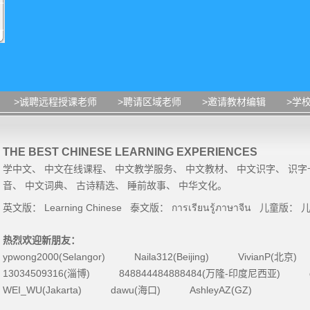
>诚聘远程授课老师
>聘请区域老师
>邀请教材编辑
>学
THE BEST CHINESE LEARNING EXPERIENCES
学中文
、
中文在线课程
、
中文教学服务
、
中文教材
、
中文识字
、
识字
音
、
中文词典
、
古诗精选
、
睡前故事
、
中华文化
。
英文版：
Learning Chinese
泰文版：
การเรียนรู้ภาษาจีน
儿童版：
热烈欢迎新朋友：
ypwong2000(Selangor)
Naila312(Beijing)
VivianP(北京)
13034509316(淄博)
848844484888484(万隆-印度尼西亚)
WEI_WU(Jakarta)
dawu(海口)
AshleyAZ(GZ)