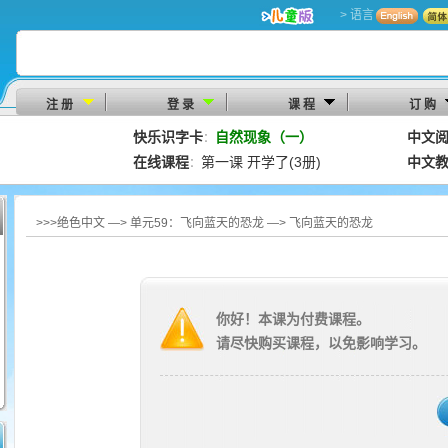
> 语言
注 册
登 录
课 程
订 购
快乐识字卡
自然现象（一）
中文
：
在线课程
第一课 开学了(3册)
中文
：
>>>绝色中文 —> 单元59：飞向蓝天的恐龙 —> 飞向蓝天的恐龙
你好！本课为付费课程。
请尽快购买课程，以免影响学习。