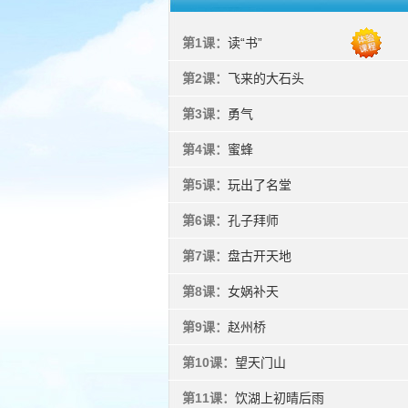
第1课：
读“书”
第2课：
飞来的大石头
第3课：
勇气
第4课：
蜜蜂
第5课：
玩出了名堂
第6课：
孔子拜师
第7课：
盘古开天地
第8课：
女娲补天
第9课：
赵州桥
第10课：
望天门山
第11课：
饮湖上初晴后雨