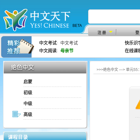
BETA
注 册
登
中文考试
中文考试
快乐识
：
中文阅读
母亲节
在线课
：
>>>绝色中文 —> 单元5
启蒙
初级
中级
高级
课程目录