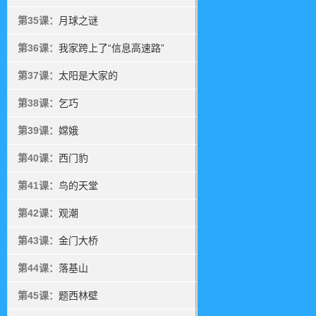
第35课：
月球之谜
第36课：
我家跨上了“信息高速路”
第37课：
太阳是大家的
第38课：
乞巧
第39课：
嫦娥
第40课：
西门豹
第41课：
鸟的天堂
第42课：
观潮
第43课：
金门大桥
第44课：
落基山
第45课：
题西林壁