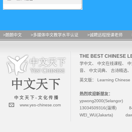
>朗朗中文
>多媒体中文教学水平认证
>诚聘远程授课老师
THE BEST CHINESE 
学中文
、
中文在线课程
、
中
音
、
中文词典
、
古诗精选
英文版：
Learning Chinese
热烈欢迎新朋友：
中 文 天 下 - 文 化 传 播
ypwong2000(Selangor)
www.yes-chinese.com
13034509316(淄博)
8
WEI_WU(Jakarta)
da