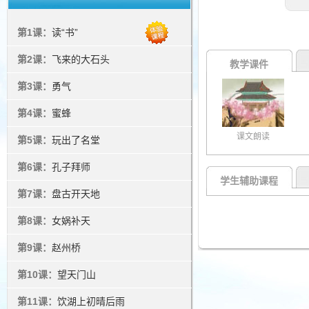
第1课：
读“书”
第2课：
飞来的大石头
教学课件
第3课：
勇气
第4课：
蜜蜂
课文朗读
第5课：
玩出了名堂
第6课：
孔子拜师
学生辅助课程
第7课：
盘古开天地
第8课：
女娲补天
第9课：
赵州桥
第10课：
望天门山
第11课：
饮湖上初晴后雨