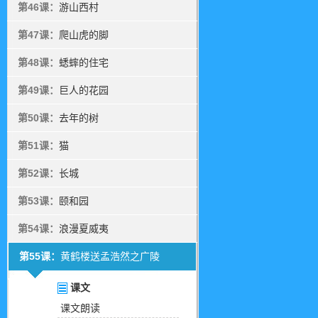
第46课：
游山西村
第47课：
爬山虎的脚
第48课：
蟋蟀的住宅
第49课：
巨人的花园
第50课：
去年的树
第51课：
猫
第52课：
长城
第53课：
颐和园
第54课：
浪漫夏威夷
第55课：
黄鹤楼送孟浩然之广陵
课文
课文朗读