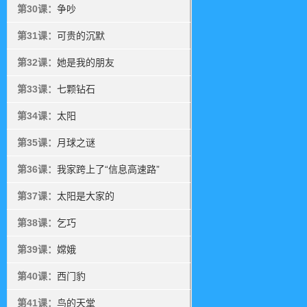
第30课：
争吵
第31课：
可贵的沉默
第32课：
她是我的朋友
第33课：
七颗钻石
第34课：
太阳
第35课：
月球之谜
第36课：
我家跨上了“信息高速路”
第37课：
太阳是大家的
第38课：
乞巧
第39课：
嫦娥
第40课：
西门豹
第41课：
鸟的天堂