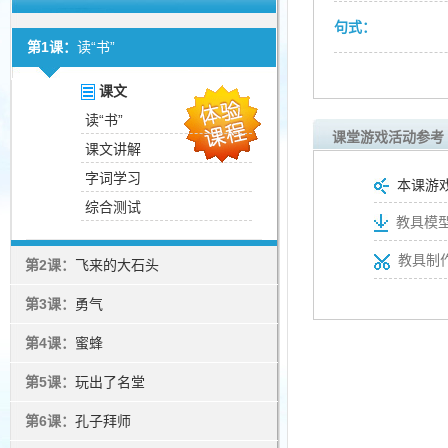
句式：
第1课：
读“书”
课文
读“书”
课堂游戏活动参考
课文讲解
字词学习
本课游
综合测试
教具模型
教具制
第2课：
飞来的大石头
第3课：
勇气
第4课：
蜜蜂
第5课：
玩出了名堂
第6课：
孔子拜师