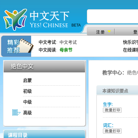
BETA
注 册
登
中文考试
中文考试
快乐识
：
中文阅读
母亲节
在线课
：
教学中心：
绝色
启蒙
本课知识要点
初级
中级
生字:
高级
词汇：
课程目录