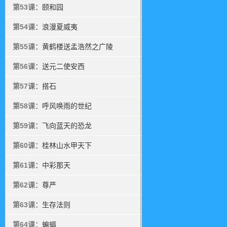
第53课：
颐和园
第54课：
浪漫夏威夷
第55课：
黄鹤楼送孟浩然之广陵
第56课：
送元二使安西
第57课：
搭石
第58课：
呼风唤雨的世纪
第59课：
飞向蓝天的恐龙
第60课：
桂林山水甲天下
第61课：
中彩那天
第62课：
尊严
第63课：
生存法则
第64课：
蝙蝠