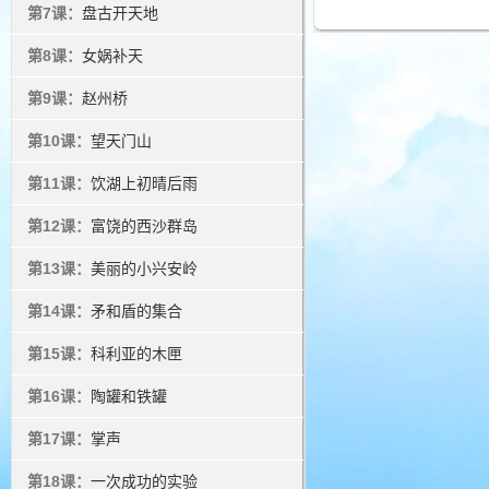
第7课：
盘古开天地
第8课：
女娲补天
第9课：
赵州桥
第10课：
望天门山
第11课：
饮湖上初晴后雨
第12课：
富饶的西沙群岛
第13课：
美丽的小兴安岭
第14课：
矛和盾的集合
第15课：
科利亚的木匣
第16课：
陶罐和铁罐
第17课：
掌声
第18课：
一次成功的实验