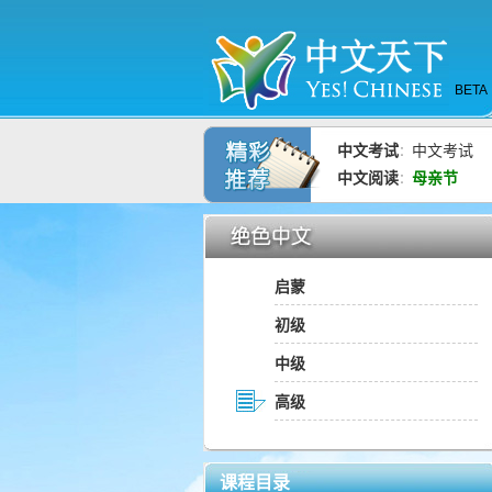
BETA
中文考试
中文考试
：
中文阅读
母亲节
：
启蒙
初级
中级
高级
课程目录