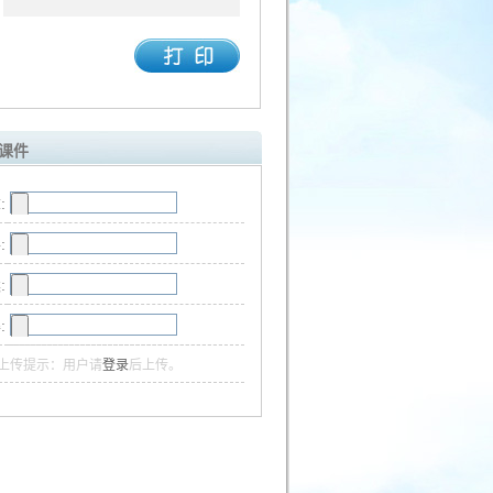
课件
:
:
:
:
上传提示：用户请
登录
后上传。