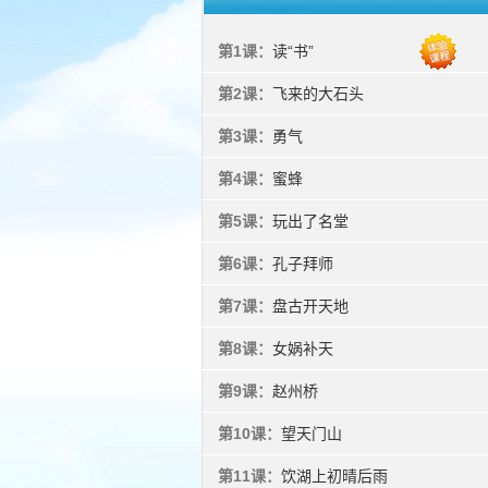
第1课：
读“书”
第2课：
飞来的大石头
第3课：
勇气
第4课：
蜜蜂
第5课：
玩出了名堂
第6课：
孔子拜师
第7课：
盘古开天地
第8课：
女娲补天
第9课：
赵州桥
第10课：
望天门山
第11课：
饮湖上初晴后雨