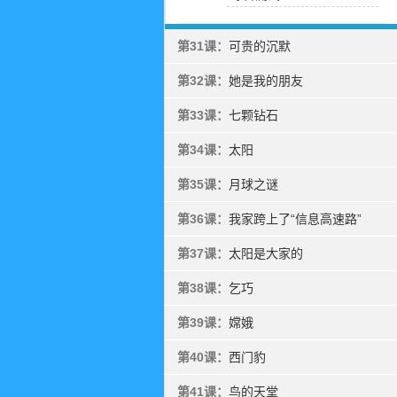
第31课：
可贵的沉默
第32课：
她是我的朋友
第33课：
七颗钻石
第34课：
太阳
第35课：
月球之谜
第36课：
我家跨上了“信息高速路”
第37课：
太阳是大家的
第38课：
乞巧
第39课：
嫦娥
第40课：
西门豹
第41课：
鸟的天堂