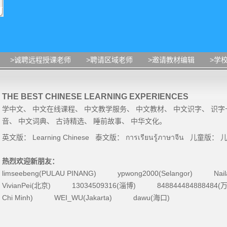
>诚聘远程授课老师
>聘请区域老师
>邀请教材编辑
>学
THE BEST CHINESE LEARNING EXPERIENCES
学中文
、
中文在线课程
、
中文教学服务
、
中文教材
、
中文识字
、
识字
音
、
中文词典
、
古诗精选
、
睡前故事
、
中华文化
。
英文版：
Learning Chinese
泰文版：
การเรียนรู้ภาษาจีน
儿童版：
热烈欢迎新朋友：
limseebeng(PULAU PINANG)
ypwong2000(Selangor)
Nai
VivianPei(北京)
13034509316(淄博)
84884448488848
Chi Minh)
WEI_WU(Jakarta)
dawu(海口)