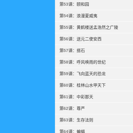
第53课：
颐和园
第54课：
浪漫夏威夷
第55课：
黄鹤楼送孟浩然之广陵
第56课：
送元二使安西
第57课：
搭石
第58课：
呼风唤雨的世纪
第59课：
飞向蓝天的恐龙
第60课：
桂林山水甲天下
第61课：
中彩那天
第62课：
尊严
第63课：
生存法则
第64课：
蝙蝠