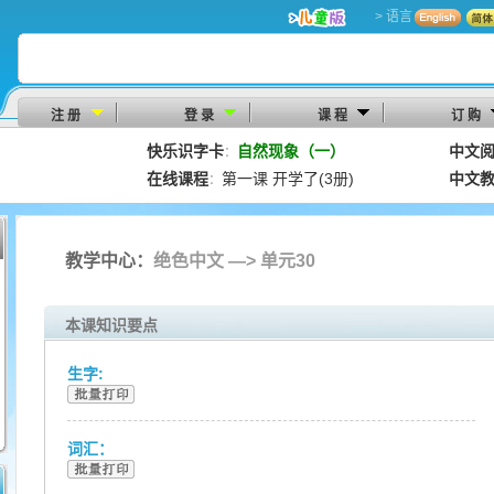
> 语言
注 册
登 录
课 程
订 购
快乐识字卡
自然现象（一）
中文
：
在线课程
第一课 开学了(3册)
中文
：
教学中心：
绝色中文 —> 单元30
本课知识要点
生字:
词汇：