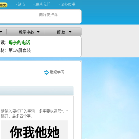
> 站点
> 联系我们
> 汉办赠书
向好友推荐
教学中心
帮 助
阅读
母亲的电话
：
教材
第1A册套装
：
继续学习
请输入要打印的字词，多字要以逗号“，”
隔开，最多四个字。