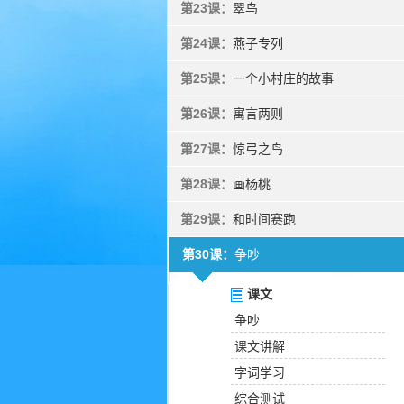
第23课：
翠鸟
第24课：
燕子专列
第25课：
一个小村庄的故事
第26课：
寓言两则
第27课：
惊弓之鸟
第28课：
画杨桃
第29课：
和时间赛跑
第30课：
争吵
课文
争吵
课文讲解
字词学习
综合测试