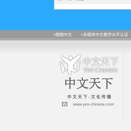
>朗朗中文
>多媒体中文教学水平认证
中 文 天 下 - 文 化 传 播
www.yes-chinese.com