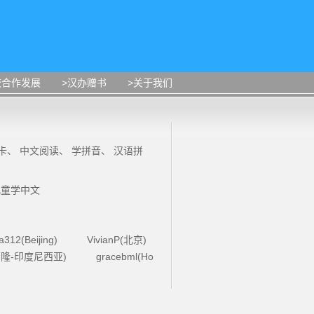
校合作发展
>汉办赠书
>关于我们
卡
、
中文阅读
、
学拼音
、
汉语拼
儿童学中文
la312(Beijing)
VivianP(北京)
4(万隆-印度尼西亚)
gracebml(Ho