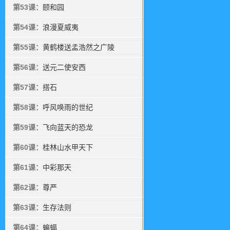
第53课：
颐和园
第54课：
浪漫夏威夷
第55课：
黄鹤楼送孟浩然之广陵
第56课：
送元二使安西
第57课：
搭石
第58课：
呼风唤雨的世纪
第59课：
飞向蓝天的恐龙
第60课：
桂林山水甲天下
第61课：
中彩那天
第62课：
尊严
第63课：
生存法则
第64课：
蝙蝠