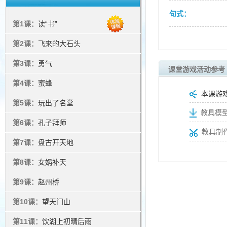
句式：
第1课：
读“书”
第2课：
飞来的大石头
第3课：
勇气
课堂游戏活动参考
第4课：
蜜蜂
本课游
第5课：
玩出了名堂
教具模型
第6课：
孔子拜师
教具制
第7课：
盘古开天地
第8课：
女娲补天
第9课：
赵州桥
第10课：
望天门山
第11课：
饮湖上初晴后雨