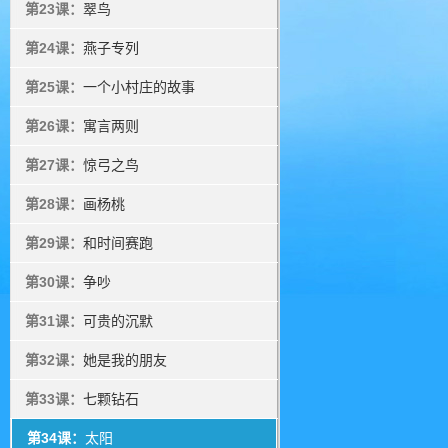
第23课：
翠鸟
第24课：
燕子专列
第25课：
一个小村庄的故事
第26课：
寓言两则
第27课：
惊弓之鸟
第28课：
画杨桃
第29课：
和时间赛跑
第30课：
争吵
第31课：
可贵的沉默
第32课：
她是我的朋友
第33课：
七颗钻石
第34课：
太阳