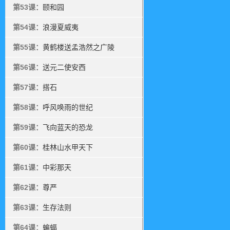
第53课：
颐和园
第54课：
浪漫夏威夷
第55课：
黄鹤楼送孟浩然之广陵
第56课：
送元二使安西
第57课：
搭石
第58课：
呼风唤雨的世纪
第59课：
飞向蓝天的恐龙
第60课：
桂林山水甲天下
第61课：
中彩那天
第62课：
尊严
第63课：
生存法则
第64课：
蝙蝠