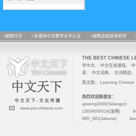
>朗朗中文
>多媒体中文教学水平认证
>诚聘远程授课老师
THE BEST CHINESE 
学中文
、
中文在线课程
、
中
音
、
中文词典
、
古诗精选
英文版：
Learning Chinese
热烈欢迎新朋友：
中 文 天 下 - 文 化 传 播
ypwong2000(Selangor)
www.yes-chinese.com
13034509316(淄博)
8
WEI_WU(Jakarta)
da