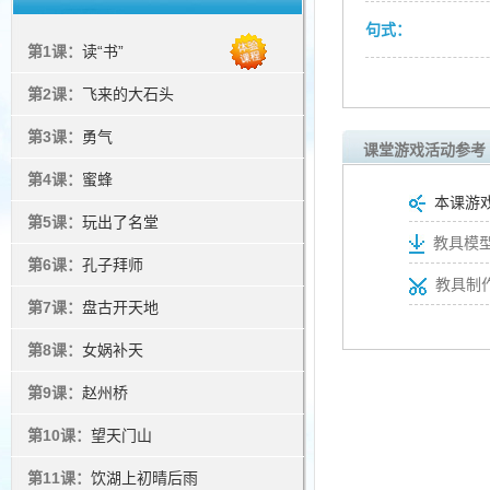
句式：
第1课：
读“书”
第2课：
飞来的大石头
第3课：
勇气
课堂游戏活动参考
第4课：
蜜蜂
本课游
第5课：
玩出了名堂
教具模型
第6课：
孔子拜师
教具制
第7课：
盘古开天地
第8课：
女娲补天
第9课：
赵州桥
第10课：
望天门山
第11课：
饮湖上初晴后雨