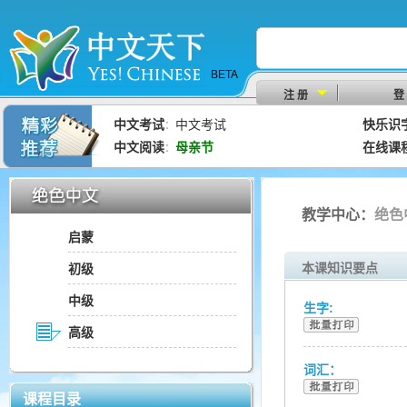
BETA
注 册
登
中文考试
中文考试
快乐识
：
中文阅读
母亲节
在线课
：
教学中心：
绝色
启蒙
本课知识要点
初级
中级
生字:
高级
词汇：
课程目录