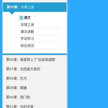
第35课：
月球之谜
课文
月球之谜
课文讲解
字词学习
综合测试
第36课：
我家跨上了“信息高速路”
第37课：
太阳是大家的
第38课：
乞巧
第39课：
嫦娥
第40课：
西门豹
第41课：
鸟的天堂