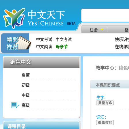
BETA
注 册
登
中文考试
中文考试
快乐识
：
中文阅读
母亲节
在线课
：
教学中心：
绝色
启蒙
本课知识要点
初级
中级
生字:
高级
词汇：
课程目录