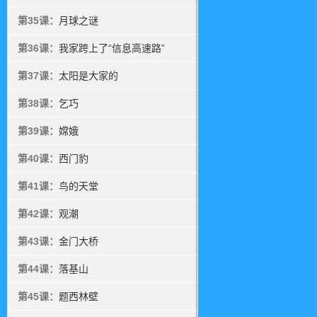
第35课：
月球之谜
第36课：
我家跨上了“信息高速路”
第37课：
太阳是大家的
第38课：
乞巧
第39课：
嫦娥
第40课：
西门豹
第41课：
鸟的天堂
第42课：
观潮
第43课：
金门大桥
第44课：
落基山
第45课：
题西林壁