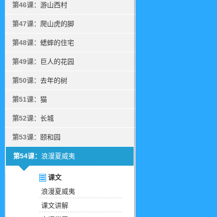
第46课：
游山西村
第47课：
爬山虎的脚
第48课：
蟋蟀的住宅
第49课：
巨人的花园
第50课：
去年的树
第51课：
猫
第52课：
长城
第53课：
颐和园
第54课：
浪漫夏威夷
课文
浪漫夏威夷
课文讲解