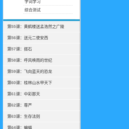
字词学习
综合测试
第55课：
黄鹤楼送孟浩然之广陵
第56课：
送元二使安西
第57课：
搭石
第58课：
呼风唤雨的世纪
第59课：
飞向蓝天的恐龙
第60课：
桂林山水甲天下
第61课：
中彩那天
第62课：
尊严
第63课：
生存法则
第64课：
蝙蝠