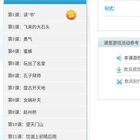
句式：
第1课：
读“书”
第2课：
飞来的大石头
第3课：
勇气
课堂游戏活动参考
第4课：
蜜蜂
本课游
第5课：
玩出了名堂
教具模型
第6课：
孔子拜师
教具制
第7课：
盘古开天地
第8课：
女娲补天
第9课：
赵州桥
第10课：
望天门山
第11课：
饮湖上初晴后雨