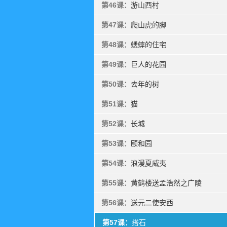
第46课：
游山西村
第47课：
爬山虎的脚
第48课：
蟋蟀的住宅
第49课：
巨人的花园
第50课：
去年的树
第51课：
猫
第52课：
长城
第53课：
颐和园
第54课：
浪漫夏威夷
第55课：
黄鹤楼送孟浩然之广陵
第56课：
送元二使安西
第57课：
搭石