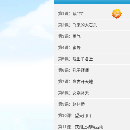
第1课：
读“书”
第2课：
飞来的大石头
第3课：
勇气
第4课：
蜜蜂
第5课：
玩出了名堂
第6课：
孔子拜师
第7课：
盘古开天地
第8课：
女娲补天
第9课：
赵州桥
第10课：
望天门山
第11课：
饮湖上初晴后雨