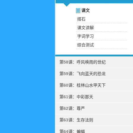
课文
搭石
课文讲解
字词学习
综合测试
第58课：
呼风唤雨的世纪
第59课：
飞向蓝天的恐龙
第60课：
桂林山水甲天下
第61课：
中彩那天
第62课：
尊严
第63课：
生存法则
第64课：
蝙蝠