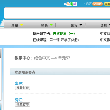
> 语言
注 册
登 录
课 程
订 购
快乐识字卡
自然现象（一）
中文
：
在线课程
第一课 开学了(3册)
中文
：
教学中心：
绝色中文 —> 单元57
本课知识要点
生字:
词汇：