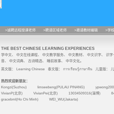
>诚聘远程授课老师
>聘请区域老师
>邀请教材编辑
>学
THE BEST CHINESE LEARNING EXPERIENCES
学中文
、
中文在线课程
、
中文教学服务
、
中文教材
、
中文识字
、
识字
音
、
中文词典
、
古诗精选
、
睡前故事
、
中华文化
。
英文版：
Learning Chinese
泰文版：
การเรียนรู้ภาษาจีน
儿童版：
热烈欢迎新朋友：
Kongzi(Suzhou)
limseebeng(PULAU PINANG)
ypwong200
VivianP(北京)
VivianPei(北京)
13034509316(淄博)
8
gracebml(Ho Chi Minh)
WEI_WU(Jakarta)