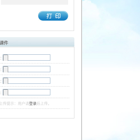
课件
:
:
:
:
上传提示：用户请
登录
后上传。