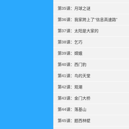
第35课：
月球之谜
第36课：
我家跨上了“信息高速路”
第37课：
太阳是大家的
第38课：
乞巧
第39课：
嫦娥
第40课：
西门豹
第41课：
鸟的天堂
第42课：
观潮
第43课：
金门大桥
第44课：
落基山
第45课：
题西林壁