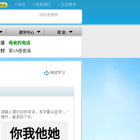
> 站点
> 联系我们
> 汉办赠书
向好友推荐
教学中心
帮 助
阅读
母亲的电话
：
教材
第1A册套装
：
继续学习
请输入要打印的字词，多字要以逗号“，”
隔开，最多四个字。