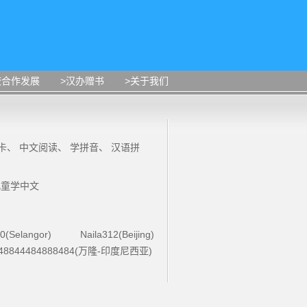
校合作发展
>汉办赠书
>关于我们
卡
、
中文阅读
、
学拼音
、
汉语拼
儿童学中文
0(Selangor)
Naila312(Beijing)
48844484888484(万隆-印度尼西亚)