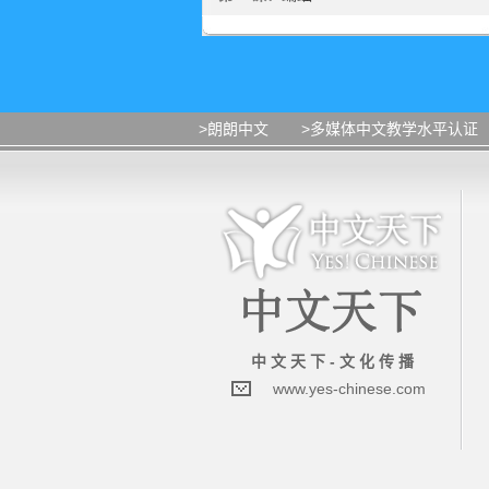
>朗朗中文
>多媒体中文教学水平认证
中 文 天 下 - 文 化 传 播
www.yes-chinese.com