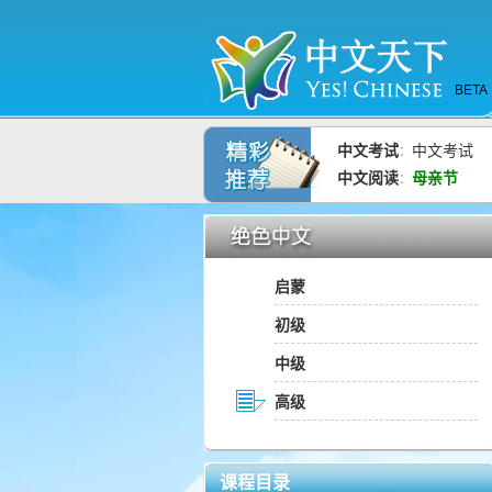
BETA
中文考试
中文考试
：
中文阅读
母亲节
：
启蒙
初级
中级
高级
课程目录