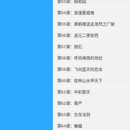
第53课：
颐和园
第54课：
浪漫夏威夷
第55课：
黄鹤楼送孟浩然之广陵
第56课：
送元二使安西
第57课：
搭石
第58课：
呼风唤雨的世纪
第59课：
飞向蓝天的恐龙
第60课：
桂林山水甲天下
第61课：
中彩那天
第62课：
尊严
第63课：
生存法则
第64课：
蝙蝠