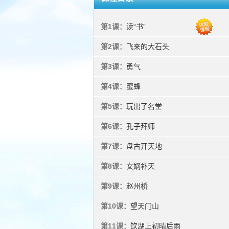
第1课：
读“书”
第2课：
飞来的大石头
第3课：
勇气
第4课：
蜜蜂
第5课：
玩出了名堂
第6课：
孔子拜师
第7课：
盘古开天地
第8课：
女娲补天
第9课：
赵州桥
第10课：
望天门山
第11课：
饮湖上初晴后雨