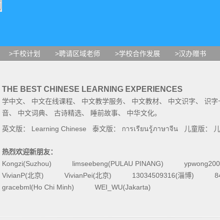
>千校计划
>聘请区域老师
>学校合作发展
>汉办赠书
THE BEST CHINESE LEARNING EXPERIENCES
学中文
、
中文在线课程
、
中文教学服务
、
中文教材
、
中文识字
、
识字
音
、
中文词典
、
古诗精选
、
睡前故事
、
中华文化
。
英文版：
Learning Chinese
泰文版：
การเรียนรู้ภาษาจีน
儿童版：
热烈欢迎新朋友：
Kongzi(Suzhou)
limseebeng(PULAU PINANG)
ypwong200
VivianP(北京)
VivianPei(北京)
13034509316(淄博)
8
gracebml(Ho Chi Minh)
WEI_WU(Jakarta)