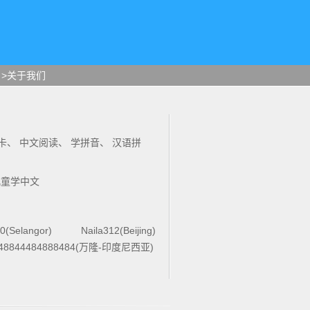
>关于我们
卡
、
中文阅读
、
学拼音
、
汉语拼
儿童学中文
0(Selangor)
Naila312(Beijing)
48844484888484(万隆-印度尼西亚)