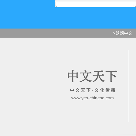
>朗朗中文
中 文 天 下 - 文 化 传 播
www.yes-chinese.com