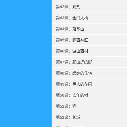
第42课：
观潮
第43课：
金门大桥
第44课：
落基山
第45课：
题西林壁
第46课：
游山西村
第47课：
爬山虎的脚
第48课：
蟋蟀的住宅
第49课：
巨人的花园
第50课：
去年的树
第51课：
猫
第52课：
长城