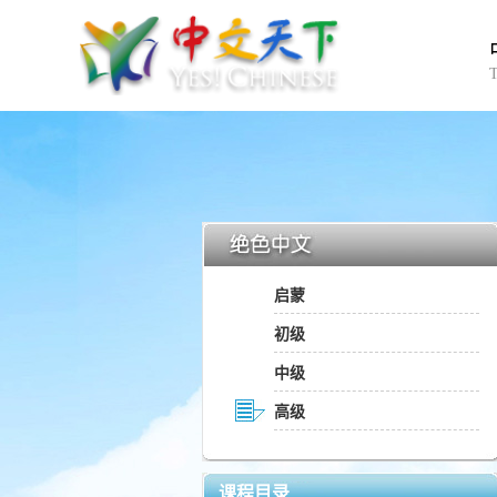
启蒙
初级
中级
高级
课程目录