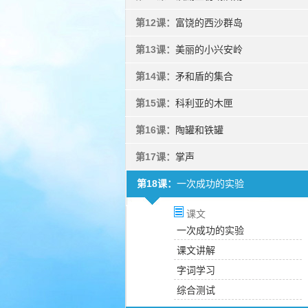
第12课：
富饶的西沙群岛
第13课：
美丽的小兴安岭
第14课：
矛和盾的集合
第15课：
科利亚的木匣
第16课：
陶罐和铁罐
第17课：
掌声
第18课：
一次成功的实验
课文
一次成功的实验
课文讲解
字词学习
综合测试