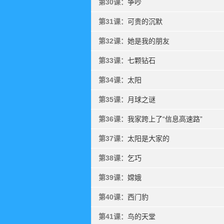
第30课：
争吵
第31课：
可贵的沉默
第32课：
她是我的朋友
第33课：
七颗钻石
第34课：
太阳
第35课：
月球之谜
第36课：
我家跨上了“信息高速路”
第37课：
太阳是大家的
第38课：
乞巧
第39课：
嫦娥
第40课：
西门豹
第41课：
鸟的天堂