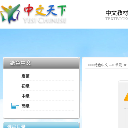
中文教
TEXTBOOK
>>>绝色中文 —> 单元1
启蒙
初级
中级
高级
课程目录