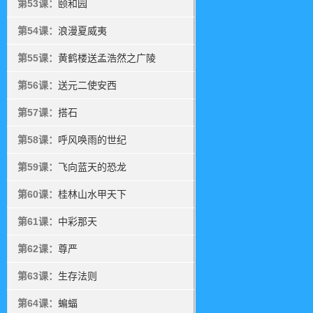
第53课：
颐和园
第54课：
浪漫夏威夷
第55课：
黄鹤楼送孟浩然之广陵
第56课：
送元二使安西
第57课：
搭石
第58课：
呼风唤雨的世纪
第59课：
飞向蓝天的恐龙
第60课：
桂林山水甲天下
第61课：
中彩那天
第62课：
尊严
第63课：
生存法则
第64课：
蝙蝠