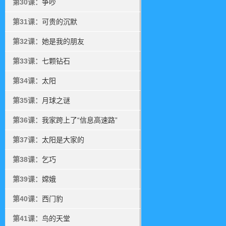
第30课：
争吵
第31课：
可贵的沉默
第32课：
她是我的朋友
第33课：
七颗钻石
第34课：
太阳
第35课：
月球之谜
第36课：
我家跨上了“信息高速路”
第37课：
太阳是大家的
第38课：
乞巧
第39课：
嫦娥
第40课：
西门豹
第41课：
鸟的天堂