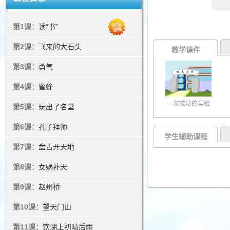
第1课：
读“书”
第2课：
飞来的大石头
教学课件
第3课：
勇气
第4课：
蜜蜂
一次成功的实验
第5课：
玩出了名堂
第6课：
孔子拜师
学生辅助课程
第7课：
盘古开天地
第8课：
女娲补天
第9课：
赵州桥
第10课：
望天门山
第11课：
饮湖上初晴后雨