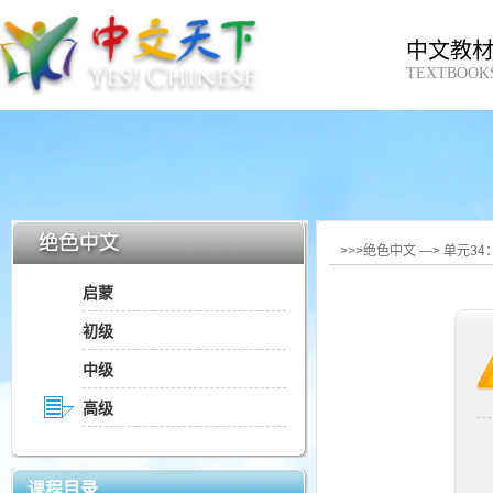
中文教
TEXTBOOK
>>>绝色中文 —> 单元3
启蒙
初级
中级
高级
课程目录