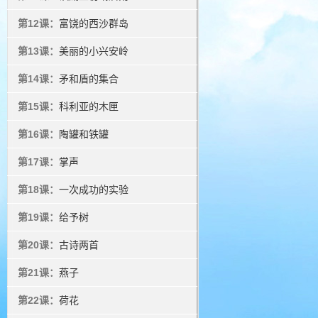
第12课：
富饶的西沙群岛
第13课：
美丽的小兴安岭
第14课：
矛和盾的集合
第15课：
科利亚的木匣
第16课：
陶罐和铁罐
第17课：
掌声
第18课：
一次成功的实验
第19课：
给予树
第20课：
古诗两首
第21课：
燕子
第22课：
荷花