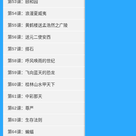
第53课：
颐和园
第54课：
浪漫夏威夷
第55课：
黄鹤楼送孟浩然之广陵
第56课：
送元二使安西
第57课：
搭石
第58课：
呼风唤雨的世纪
第59课：
飞向蓝天的恐龙
第60课：
桂林山水甲天下
第61课：
中彩那天
第62课：
尊严
第63课：
生存法则
第64课：
蝙蝠