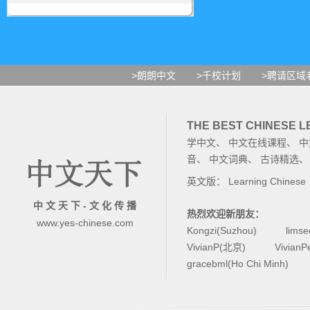
>朗朗中文
>千校计划
>聘请区域
THE BEST CHINESE 
学中文
、
中文在线课程
、
中
音
、
中文词典
、
古诗精选
英文版：
Learning Chinese
中 文 天 下 - 文 化 传 播
热烈欢迎新朋友：
www.yes-chinese.com
Kongzi(Suzhou)
lims
VivianP(北京)
Vivian
gracebml(Ho Chi Minh)