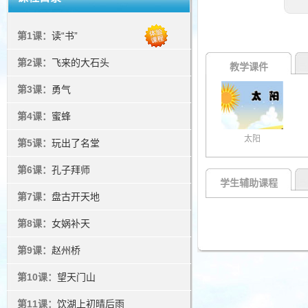
第1课：
读“书”
第2课：
飞来的大石头
教学课件
第3课：
勇气
第4课：
蜜蜂
太阳
第5课：
玩出了名堂
第6课：
孔子拜师
学生辅助课程
第7课：
盘古开天地
第8课：
女娲补天
第9课：
赵州桥
第10课：
望天门山
第11课：
饮湖上初晴后雨