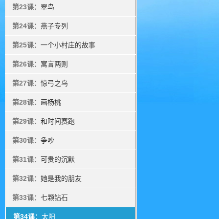
第23课：
翠鸟
第24课：
燕子专列
第25课：
一个小村庄的故事
第26课：
寓言两则
第27课：
惊弓之鸟
第28课：
画杨桃
第29课：
和时间赛跑
第30课：
争吵
第31课：
可贵的沉默
第32课：
她是我的朋友
第33课：
七颗钻石
第34课：
太阳