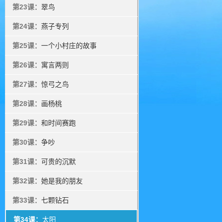
第23课：
翠鸟
第24课：
燕子专列
第25课：
一个小村庄的故事
第26课：
寓言两则
第27课：
惊弓之鸟
第28课：
画杨桃
第29课：
和时间赛跑
第30课：
争吵
第31课：
可贵的沉默
第32课：
她是我的朋友
第33课：
七颗钻石
第34课：
太阳