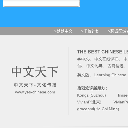
>朗朗中文
>千校计划
>聘请区域
THE BEST CHINESE 
学中文
、
中文在线课程
、
中
音
、
中文词典
、
古诗精选
英文版：
Learning Chinese
中 文 天 下 - 文 化 传 播
热烈欢迎新朋友：
www.yes-chinese.com
Kongzi(Suzhou)
lims
VivianP(北京)
Vivian
gracebml(Ho Chi Minh)