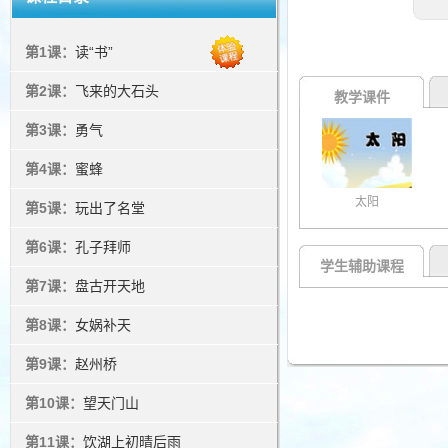
第1课：
读“书”
第2课：
飞来的大石头
教学课件
第3课：
勇气
第4课：
蜜蜂
太阳
第5课：
玩出了名堂
第6课：
孔子拜师
学生辅助课程
第7课：
盘古开天地
第8课：
女娲补天
第9课：
赵州桥
第10课：
望天门山
第11课：
饮湖上初晴后雨