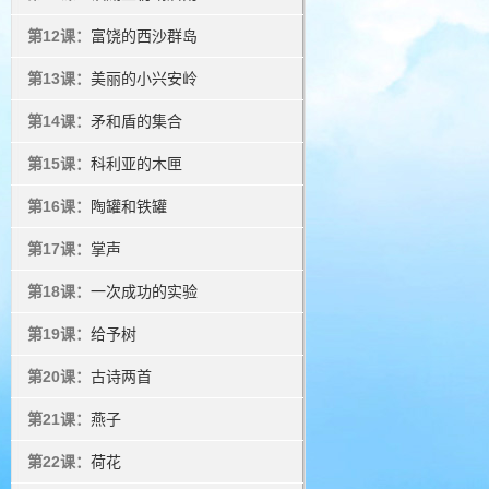
第12课：
富饶的西沙群岛
第13课：
美丽的小兴安岭
第14课：
矛和盾的集合
第15课：
科利亚的木匣
第16课：
陶罐和铁罐
第17课：
掌声
第18课：
一次成功的实验
第19课：
给予树
第20课：
古诗两首
第21课：
燕子
第22课：
荷花