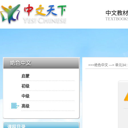
中文教
TEXTBOOK
>>>绝色中文 —> 单元3
启蒙
初级
中级
高级
课程目录