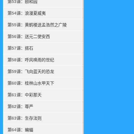
第53课：
颐和园
第54课：
浪漫夏威夷
第55课：
黄鹤楼送孟浩然之广陵
第56课：
送元二使安西
第57课：
搭石
第58课：
呼风唤雨的世纪
第59课：
飞向蓝天的恐龙
第60课：
桂林山水甲天下
第61课：
中彩那天
第62课：
尊严
第63课：
生存法则
第64课：
蝙蝠