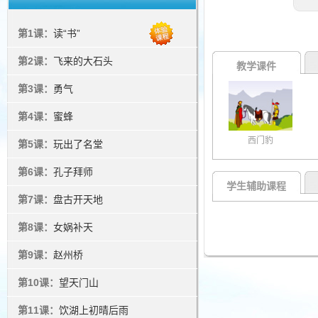
第1课：
读“书”
第2课：
飞来的大石头
教学课件
第3课：
勇气
第4课：
蜜蜂
西门豹
第5课：
玩出了名堂
第6课：
孔子拜师
学生辅助课程
第7课：
盘古开天地
第8课：
女娲补天
第9课：
赵州桥
第10课：
望天门山
第11课：
饮湖上初晴后雨