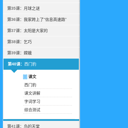
第35课：
月球之谜
第36课：
我家跨上了“信息高速路”
第37课：
太阳是大家的
第38课：
乞巧
第39课：
嫦娥
第40课：
西门豹
课文
西门豹
课文讲解
字词学习
综合测试
第41课：
鸟的天堂