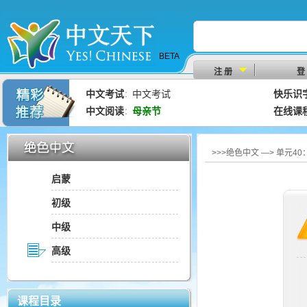
BETA
注 册
登
中文考试
中文考试
快乐识
：
中文阅读
母亲节
在线课
：
>>>绝色中文 —> 单元4
启蒙
初级
中级
高级
课程目录