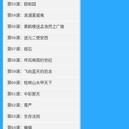
第53课：
颐和园
第54课：
浪漫夏威夷
第55课：
黄鹤楼送孟浩然之广陵
第56课：
送元二使安西
第57课：
搭石
第58课：
呼风唤雨的世纪
第59课：
飞向蓝天的恐龙
第60课：
桂林山水甲天下
第61课：
中彩那天
第62课：
尊严
第63课：
生存法则
第64课：
蝙蝠