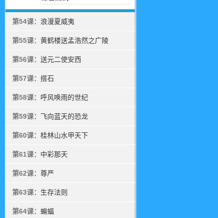
第54课：
浪漫夏威夷
第55课：
黄鹤楼送孟浩然之广陵
第56课：
送元二使安西
第57课：
搭石
第58课：
呼风唤雨的世纪
第59课：
飞向蓝天的恐龙
第60课：
桂林山水甲天下
第61课：
中彩那天
第62课：
尊严
第63课：
生存法则
第64课：
蝙蝠