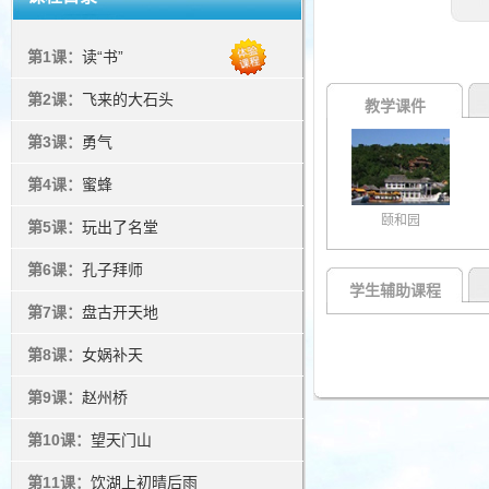
第1课：
读“书”
第2课：
飞来的大石头
教学课件
第3课：
勇气
第4课：
蜜蜂
颐和园
第5课：
玩出了名堂
第6课：
孔子拜师
学生辅助课程
第7课：
盘古开天地
第8课：
女娲补天
第9课：
赵州桥
第10课：
望天门山
第11课：
饮湖上初晴后雨