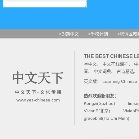
>朗朗中文
>千校计划
>聘请区域
THE BEST CHINESE 
学中文
、
中文在线课程
、
中
音
、
中文词典
、
古诗精选
英文版：
Learning Chinese
中 文 天 下 - 文 化 传 播
热烈欢迎新朋友：
www.yes-chinese.com
Kongzi(Suzhou)
lims
VivianP(北京)
Vivian
gracebml(Ho Chi Minh)