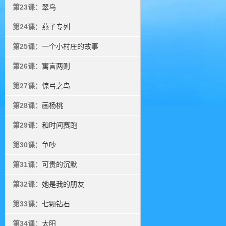
第23课：
翠鸟
第24课：
燕子专列
第25课：
一个小村庄的故事
第26课：
寓言两则
第27课：
惊弓之鸟
第28课：
画杨桃
第29课：
和时间赛跑
第30课：
争吵
第31课：
可贵的沉默
第32课：
她是我的朋友
第33课：
七颗钻石
第34课：
太阳