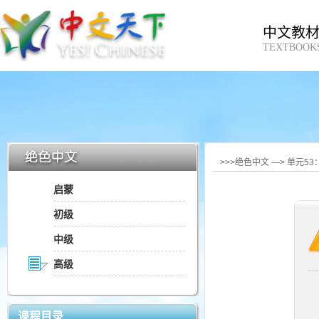
中文教
TEXTBOOK
>>>绝色中文 —> 单元5
启蒙
初级
中级
高级
课程目录