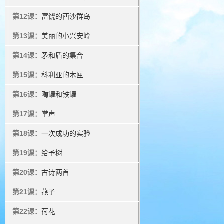
第12课：
富饶的西沙群岛
第13课：
美丽的小兴安岭
第14课：
矛和盾的集合
第15课：
科利亚的木匣
第16课：
陶罐和铁罐
第17课：
掌声
第18课：
一次成功的实验
第19课：
给予树
第20课：
古诗两首
第21课：
燕子
第22课：
荷花