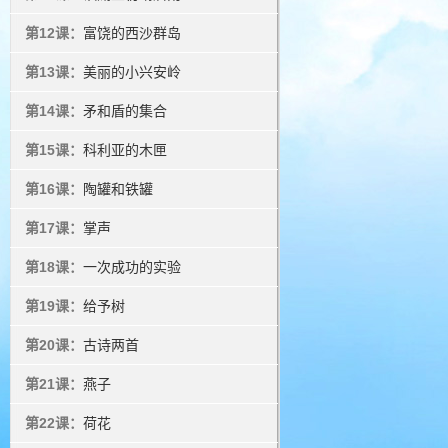
第12课：
富饶的西沙群岛
第13课：
美丽的小兴安岭
第14课：
矛和盾的集合
第15课：
科利亚的木匣
第16课：
陶罐和铁罐
第17课：
掌声
第18课：
一次成功的实验
第19课：
给予树
第20课：
古诗两首
第21课：
燕子
第22课：
荷花