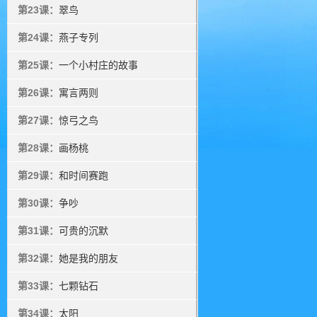
第23课：
翠鸟
第24课：
燕子专列
第25课：
一个小村庄的故事
第26课：
寓言两则
第27课：
惊弓之鸟
第28课：
画杨桃
第29课：
和时间赛跑
第30课：
争吵
第31课：
可贵的沉默
第32课：
她是我的朋友
第33课：
七颗钻石
第34课：
太阳