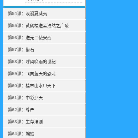
第54课：
浪漫夏威夷
第55课：
黄鹤楼送孟浩然之广陵
第56课：
送元二使安西
第57课：
搭石
第58课：
呼风唤雨的世纪
第59课：
飞向蓝天的恐龙
第60课：
桂林山水甲天下
第61课：
中彩那天
第62课：
尊严
第63课：
生存法则
第64课：
蝙蝠