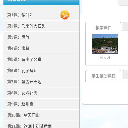
第1课：
读“书”
第2课：
飞来的大石头
教学课件
第3课：
勇气
第4课：
蜜蜂
颐和园
第5课：
玩出了名堂
第6课：
孔子拜师
学生辅助课程
第7课：
盘古开天地
第8课：
女娲补天
第9课：
赵州桥
第10课：
望天门山
第11课：
饮湖上初晴后雨