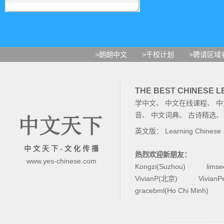
>朗朗中文
>千校计划
>聘请区域
THE BEST CHINESE 
学中文
、
中文在线课程
、
中
音
、
中文词典
、
古诗精选
英文版：
Learning Chinese
中 文 天 下 - 文 化 传 播
热烈欢迎新朋友：
www.yes-chinese.com
Kongzi(Suzhou)
lims
VivianP(北京)
Vivian
gracebml(Ho Chi Minh)