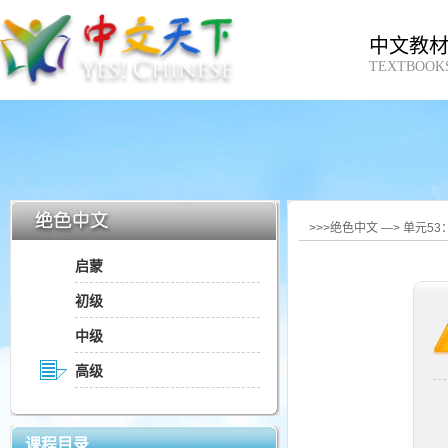
中文教
TEXTBOOK
>>>绝色中文 —> 单元5
启蒙
初级
中级
高级
课程目录