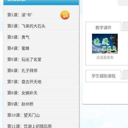
第1课：
读“书”
第2课：
飞来的大石头
教学课件
第3课：
勇气
第4课：
蜜蜂
浪漫夏威夷
第5课：
玩出了名堂
第6课：
孔子拜师
学生辅助课程
第7课：
盘古开天地
第8课：
女娲补天
第9课：
赵州桥
第10课：
望天门山
第11课：
饮湖上初晴后雨