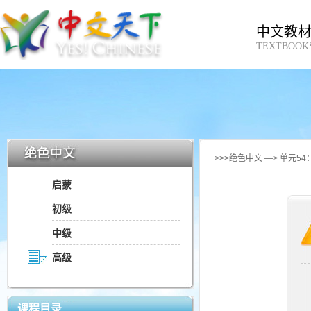
中文教
TEXTBOOK
>>>绝色中文 —> 单元5
启蒙
初级
中级
高级
课程目录