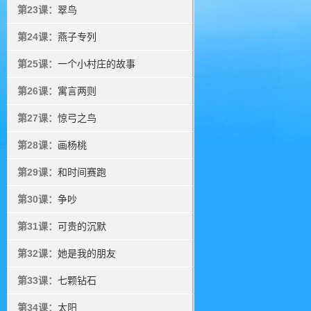
第23课：
翠鸟
第24课：
燕子专列
第25课：
一个小村庄的故事
第26课：
寓言两则
第27课：
惊弓之鸟
第28课：
画杨桃
第29课：
和时间赛跑
第30课：
争吵
第31课：
可贵的沉默
第32课：
她是我的朋友
第33课：
七颗钻石
第34课：
太阳