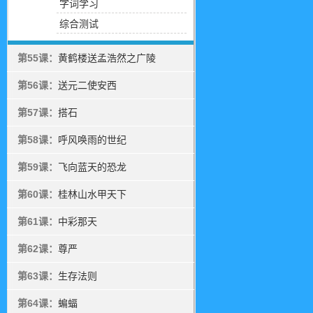
字词学习
综合测试
第55课：
黄鹤楼送孟浩然之广陵
第56课：
送元二使安西
第57课：
搭石
第58课：
呼风唤雨的世纪
第59课：
飞向蓝天的恐龙
第60课：
桂林山水甲天下
第61课：
中彩那天
第62课：
尊严
第63课：
生存法则
第64课：
蝙蝠