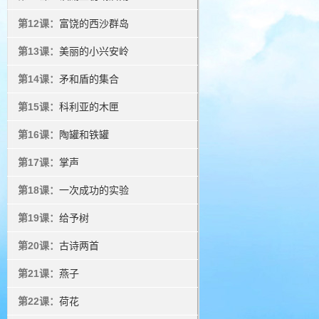
第12课：
富饶的西沙群岛
第13课：
美丽的小兴安岭
第14课：
矛和盾的集合
第15课：
科利亚的木匣
第16课：
陶罐和铁罐
第17课：
掌声
第18课：
一次成功的实验
第19课：
给予树
第20课：
古诗两首
第21课：
燕子
第22课：
荷花