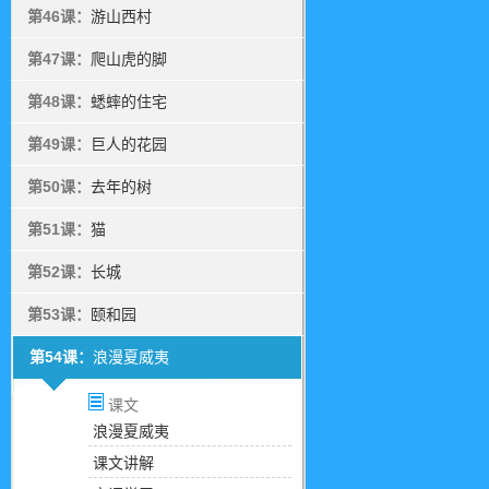
第46课：
游山西村
第47课：
爬山虎的脚
第48课：
蟋蟀的住宅
第49课：
巨人的花园
第50课：
去年的树
第51课：
猫
第52课：
长城
第53课：
颐和园
第54课：
浪漫夏威夷
课文
浪漫夏威夷
课文讲解