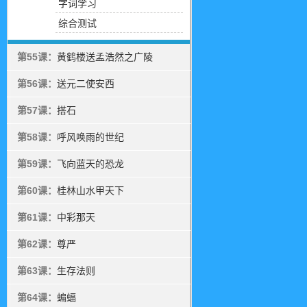
字词学习
综合测试
第55课：
黄鹤楼送孟浩然之广陵
第56课：
送元二使安西
第57课：
搭石
第58课：
呼风唤雨的世纪
第59课：
飞向蓝天的恐龙
第60课：
桂林山水甲天下
第61课：
中彩那天
第62课：
尊严
第63课：
生存法则
第64课：
蝙蝠