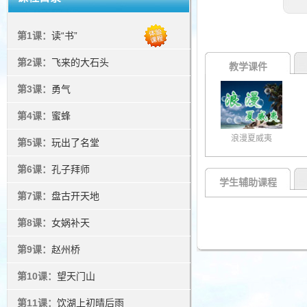
第1课：
读“书”
第2课：
飞来的大石头
教学课件
第3课：
勇气
第4课：
蜜蜂
浪漫夏威夷
第5课：
玩出了名堂
第6课：
孔子拜师
学生辅助课程
第7课：
盘古开天地
第8课：
女娲补天
第9课：
赵州桥
第10课：
望天门山
第11课：
饮湖上初晴后雨