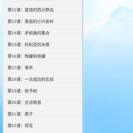
第12课：
富饶的西沙群岛
第13课：
美丽的小兴安岭
第14课：
矛和盾的集合
第15课：
科利亚的木匣
第16课：
陶罐和铁罐
第17课：
掌声
第18课：
一次成功的实验
第19课：
给予树
第20课：
古诗两首
第21课：
燕子
第22课：
荷花