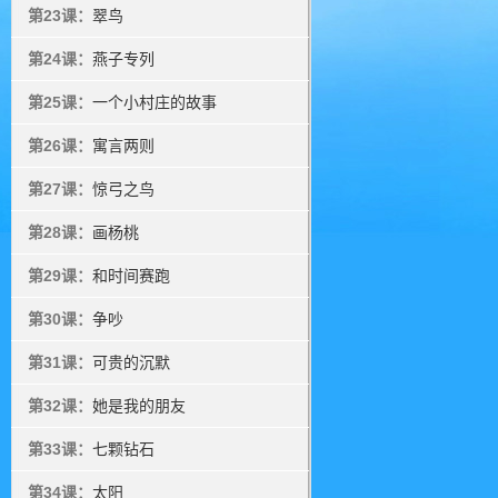
第23课：
翠鸟
第24课：
燕子专列
第25课：
一个小村庄的故事
第26课：
寓言两则
第27课：
惊弓之鸟
第28课：
画杨桃
第29课：
和时间赛跑
第30课：
争吵
第31课：
可贵的沉默
第32课：
她是我的朋友
第33课：
七颗钻石
第34课：
太阳