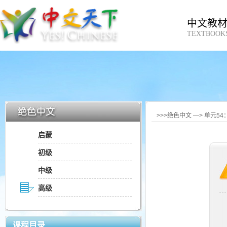
中文教
TEXTBOOK
>>>绝色中文 —> 单元5
启蒙
初级
中级
高级
课程目录