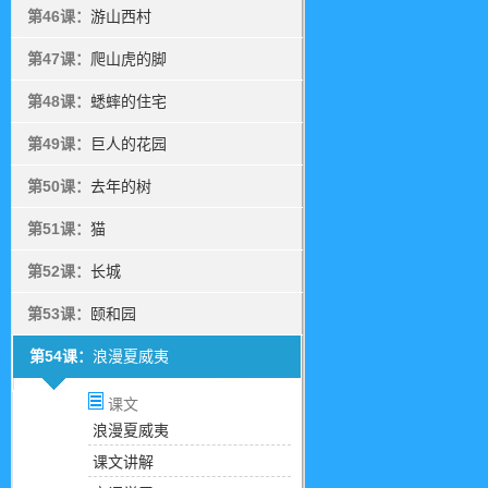
第46课：
游山西村
第47课：
爬山虎的脚
第48课：
蟋蟀的住宅
第49课：
巨人的花园
第50课：
去年的树
第51课：
猫
第52课：
长城
第53课：
颐和园
第54课：
浪漫夏威夷
课文
浪漫夏威夷
课文讲解