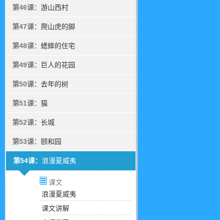
第46课：
游山西村
第47课：
爬山虎的脚
第48课：
蟋蟀的住宅
第49课：
巨人的花园
第50课：
去年的树
第51课：
猫
第52课：
长城
第53课：
颐和园
第54课：
浪漫夏威夷
课文
浪漫夏威夷
课文讲解