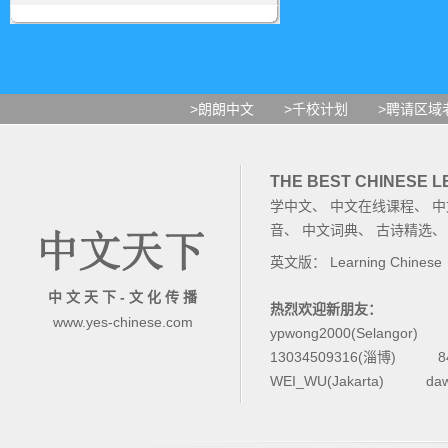
>朗朗中文
>千校计划
>聘请区域
THE BEST CHINESE 
学中文
、
中文在线课程
、
中
音
、
中文词典
、
古诗精选
英文版：
Learning Chinese
中 文 天 下 - 文 化 传 播
热烈欢迎新朋友：
www.yes-chinese.com
ypwong2000(Selangor)
13034509316(淄博)
8
WEI_WU(Jakarta)
da