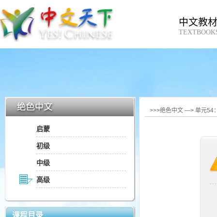
中文教
TEXTBOOK
>>>绝色中文 —> 单元5
启蒙
初级
中级
高级
课程目录