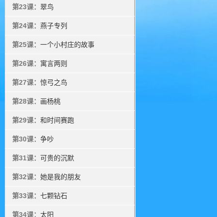
第23课：
翠鸟
第24课：
燕子专列
第25课：
一个小村庄的故事
第26课：
寓言两则
第27课：
惊弓之鸟
第28课：
画杨桃
第29课：
和时间赛跑
第30课：
争吵
第31课：
可贵的沉默
第32课：
她是我的朋友
第33课：
七颗钻石
第34课：
太阳