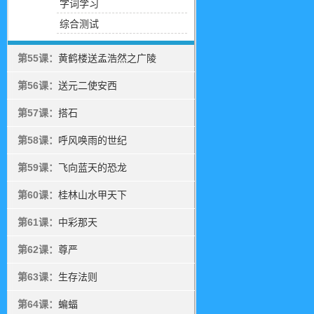
字词学习
综合测试
第55课：
黄鹤楼送孟浩然之广陵
第56课：
送元二使安西
第57课：
搭石
第58课：
呼风唤雨的世纪
第59课：
飞向蓝天的恐龙
第60课：
桂林山水甲天下
第61课：
中彩那天
第62课：
尊严
第63课：
生存法则
第64课：
蝙蝠