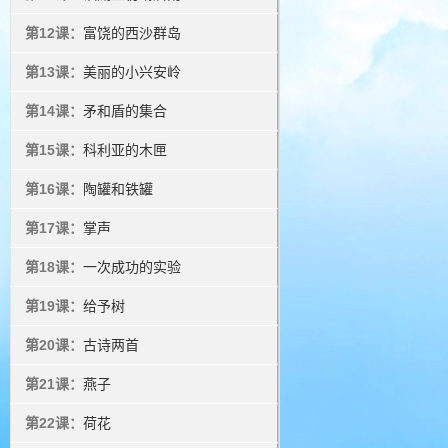
第12课：
富饶的西沙群岛
第13课：
美丽的小兴安岭
第14课：
矛和盾的集合
第15课：
科利亚的木匣
第16课：
陶罐和铁罐
第17课：
掌声
第18课：
一次成功的实验
第19课：
给予树
第20课：
古诗两首
第21课：
燕子
第22课：
荷花