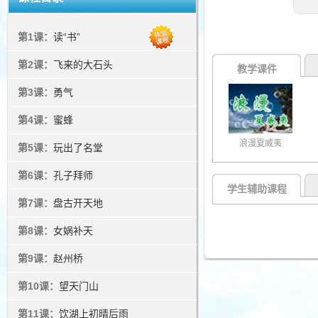
第1课：
读“书”
第2课：
飞来的大石头
教学课件
第3课：
勇气
第4课：
蜜蜂
浪漫夏威夷
第5课：
玩出了名堂
第6课：
孔子拜师
学生辅助课程
第7课：
盘古开天地
第8课：
女娲补天
第9课：
赵州桥
第10课：
望天门山
第11课：
饮湖上初晴后雨