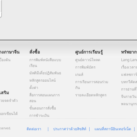
างภาษาจีน
สั่งซื้อ
ศูนย์การเรียนรู้
ทรัพยากร
บื่องต้น
การพิมพ์หนังสือแบบ
ศูนย์ดาวน์โหลด
Lang Lang
เรียน
การพิมพ์บัตร
เรื่องเวล
มัลติมีเดี่ยปฏิสัมพันธ
เกมส์
แฟลชการ์
หลักสูตรออนไลน์
การเรียนการสอนร่วม
บทกวีคัด
ตั้งค่า
กัน
การอ่านที่
เสริม
สื่อการสอนแผนการ
รายละเอียดหลักสูตร
จีนรายวัน
่วยจดจำตัว
สอน
พจนานุกร
ขั้นตอนการสั่งซื้อ
ออกเขียนได้
การชําระเงิน
eserved.
ติดต่อเรา
|
ประกาศว่าด้วยลิขสิท์
|
แผนที่สถานีอินเทอร์เน็ต
|