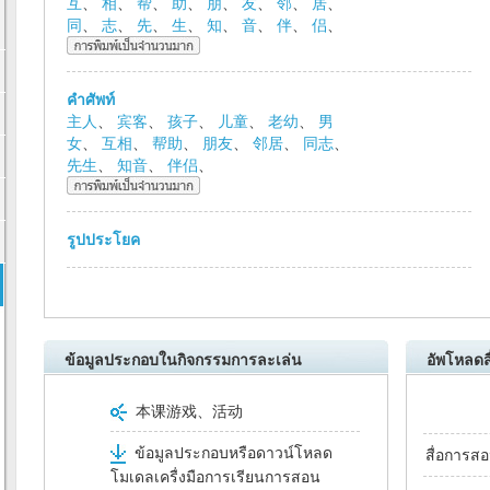
互
、
相
、
帮
、
助
、
朋
、
友
、
邻
、
居
、
同
、
志
、
先
、
生
、
知
、
音
、
伴
、
侣
、
คำศัพท์
主人
、
宾客
、
孩子
、
儿童
、
老幼
、
男
女
、
互相
、
帮助
、
朋友
、
邻居
、
同志
、
先生
、
知音
、
伴侣
、
รูปประโยค
ข้อมูลประกอบในกิจกรรมการละเล่น
อัพโหลดส
本课游戏、活动
ข้อมูลประกอบหรือดาวน์โหลด
สื่อการสอ
โมเดลเครื่งมือการเรียนการสอน