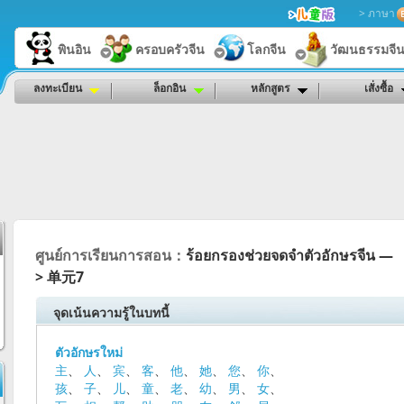
> ภาษา
พินอิน
ครอบครัวจีน
โลกจีน
วัฒนธรรมจี
ลงทะเบียน
ล็อกอิน
หลักสูตร
เสั่งซื้อ
ศูนย์การเรียนการสอน：
ร้อยกรองช่วยจดจำตัวอักษรจีน —
> 单元7
จุดเน้นความรู้ในบทนี้
ตัวอักษรใหม่
主
、
人
、
宾
、
客
、
他
、
她
、
您
、
你
、
孩
、
子
、
儿
、
童
、
老
、
幼
、
男
、
女
、