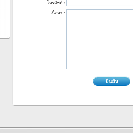
โทรศัพท์：
เนื้อหา：