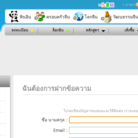
> ภาษา
พินอิน
ครอบครัวจีน
โลกจีน
วัฒนธรรมจี
ลงทะเบียน
ล็อกอิน
หลักสูตร
เสั่งซื้อ
ฉันต้องการฝากข้อความ
โปรดเขียนปัญหาของคุณและวิธีติดต่อ เราจะตอ
ชื่อ นามสกุล：
Email：