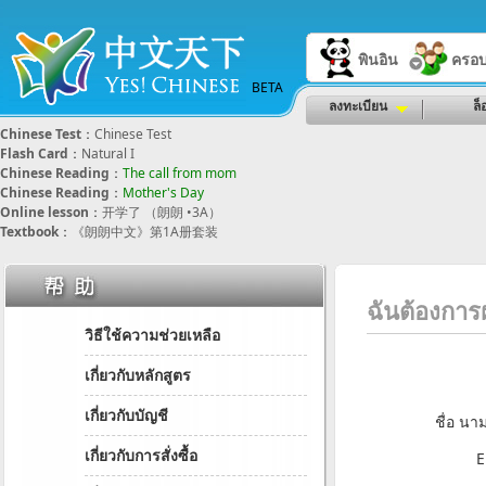
พินอิน
ครอบ
BETA
ลงทะเบียน
ล็
Chinese Test
：
Chinese Test
Flash Card
：
Natural I
Chinese Reading
：
The call from mom
Chinese Reading
：
Mother's Day
Online lesson
：
开学了 （朗朗 •3A）
Textbook
：
《朗朗中文》第1A册套装
ฉันต้องกา
วิธีใช้ความช่วยเหลือ
เกี่ยวกับหลักสูตร
เกี่ยวกับบัญชี
ชื่อ น
เกี่ยวกับการสั่งซื้อ
E